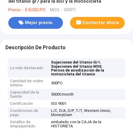
del titanio gr7 para la bici y la motocicleta
Precio：0.5USD/PC
MOQ：300PC
Mejor precio
Contactar ahora
Descripción De Producto
,
Sujeciones del titanio Gr1
,
Sujeciones del titanio M30
Lo más destacado
Pernos de anodización de la
motocicleta del titanio
Cantidad de orden
300PC
mínima
Capacidad de la
5000t/month
fuente
Certificación
ISO 9001
Condiciones de
L/C, D/A, D/P, T/T, Western Union,
pago
MoneyGram
Detalles de
embalado con la CAJA de la
empaquetado
HISTORIETA