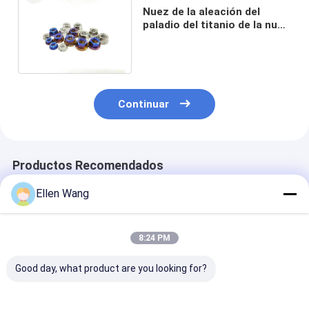
Nuez de la aleación del
paladio del titanio de la nuez
del titanio gr7 para la bici y
la motocicleta
Continuar
Productos Recomendados
Ellen Wang
8:24 PM
Good day, what product are you looking for?
Perno de la rueda del
Tuerca hexagonal de
Perno Din933 d