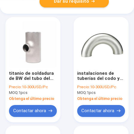
Dar su requisito
titanio de soldadura
instalaciones de
de BW del tubo del
tuberías del codo y
titanio de la fábrica
del titanio de BW del
Precio:
10-300USD/Pc
Precio:
10-300USD/Pc
que reduce la
titanio de la fábrica
MOQ:
1pcs
MOQ:
1pcs
colocación de la
Gr2 LR y SENIOR 15-
camiseta
1200m m
Obtenga el último precio
Obtenga el último precio
Contactar ahora
Contactar ahora