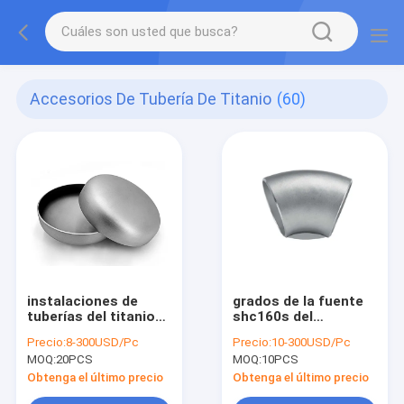
Accesorios De Tubería De Titanio
(60)
instalaciones de
grados de la fuente
tuberías del titanio
shc160s del
del casquillo del
fabricante 90 codean
Precio:
8-300USD/Pc
Precio:
10-300USD/Pc
proveedor ASME
las instalaciones de
MOQ:
20PCS
MOQ:
10PCS
B16.9 para el equipo
tuberías del titanio
del recipiente del
gr2
Obtenga el último precio
Obtenga el último precio
reactor