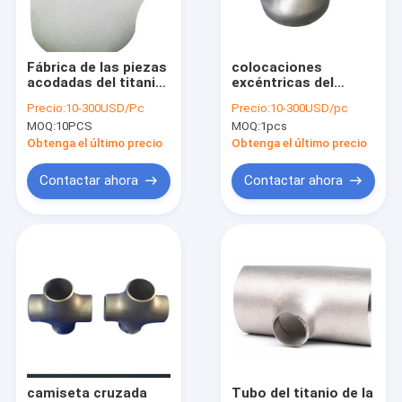
Sobre nosotros
Viaje de la fábrica
Fábrica de las piezas
colocaciones
acodadas del titanio
excéntricas del
Control de calidad
del grado Gr9 de
reductor de la
Precio:
10-300USD/Pc
Precio:
10-300USD/pc
Dn15 BW45 45 para el
aleación del titanio
MOQ:
10PCS
MOQ:
1pcs
tubo de aceite
del fabricante ASME
Éntrenos en contacto con
B16.9
Obtenga el último precio
Obtenga el último precio
Pida una cita
Contactar ahora
Contactar ahora
Accesorios de tubería de titanio
Tubo soldado con autógena titanio
Brida de tubo de titanio
Tubo de titanio sin costura
camiseta cruzada
Tubo del titanio de la