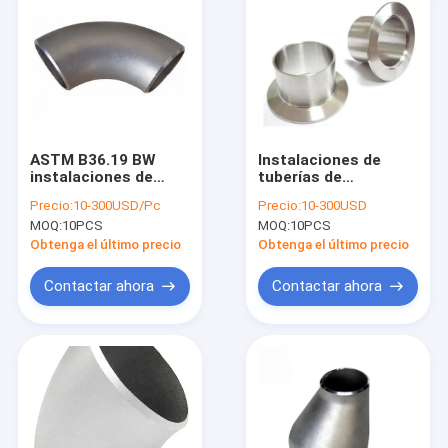
ASTM B36.19 BW
Instalaciones de
instalaciones de
tuberías de
tuberías del titanio
soldadura antis del
Precio:
10-300USD/Pc
Precio:
10-300USD
del codo DN100 del
titanio de la
MOQ:
10PCS
MOQ:
10PCS
titanio de 90 grados
corrosión Gr2 Gr5
Stub End
Obtenga el último precio
Obtenga el último precio
Contactar ahora
Contactar ahora
Hogar
Productos
VR Show