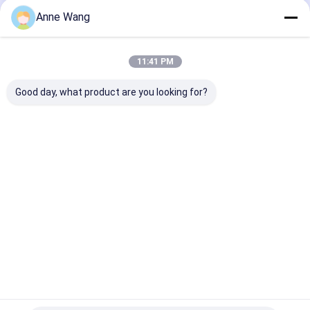
Anne Wang
Nuestras Categorías
11:41 PM
Good day, what product are you looking for?
Accesorios de
Tubo soldado con
Brida de tubo 
tubería de titanio
autógena titanio
titanio
Inicio
Mapa del
Contactar
Desktop
Sitio
Ahora
Site
Mapa del Sitio
Política de privacidad
Calidad
Accesorios de tubería de titanio
Fábrica De
China.Copyright © 2026 Baoji City Changsheng Titanium Co.,Ltd. All
Rights Reserved.