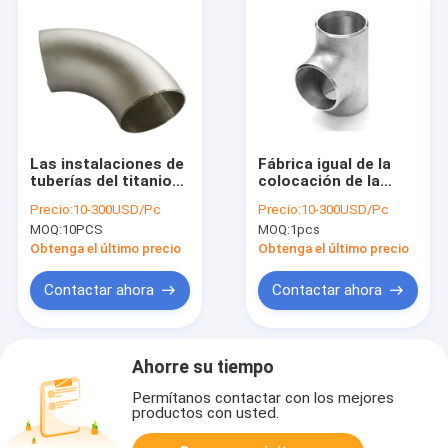
Las instalaciones de
Fábrica igual de la
tuberías del titanio
colocación de la
del fabricante ASME
camiseta del titanio
Precio:
10-300USD/Pc
Precio:
10-300USD/Pc
B16.9 codean y las
Dn200 para el
MOQ:
10PCS
MOQ:
1pcs
instalaciones de
fertilizante químico
tuberías de Nikel
Obtenga el último precio
Obtenga el último precio
Contactar ahora
Contactar ahora
Ahorre su tiempo
Permítanos contactar con los mejores
productos con usted.