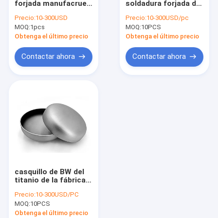
forjada manufacruer
soldadura forjada de
Cambiador de calor del titanio
del titanio de las
las colocaciones de
Precio:
10-300USD
Precio:
10-300USD/pc
instalaciones de
Titanium Tee Pipe
MOQ:
Tubería de la bobina del titanio
1pcs
MOQ:
10PCS
tuberías del titanio
del fabricante
DN15
Obtenga el último precio
Obtenga el último precio
Hoja de la aleación del titanio
Contactar ahora
Contactar ahora
Sujetadores de titanio
Alambre de soldadura de titanio
Barra redonda del titanio
Piezas forjadas de titanio
Cobre revestido del titanio
casquillo de BW del
Electrodo del titanio
titanio de la fábrica
que cabe Gr2 Gr7
Precio:
10-300USD/PC
para el equipo del
Blanco de la farfulla del metal
MOQ:
10PCS
recipiente del
reactor
Obtenga el último precio