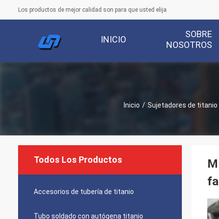
Los productos de mejor calidad son para que usted elija
SOBRE
INICIO
NOSOTROS
Inicio
/
Sujetadores de titanio
Todos Los Productos
M1
fa
Accesorios de tubería de titanio
Tubo soldado con autógena titanio