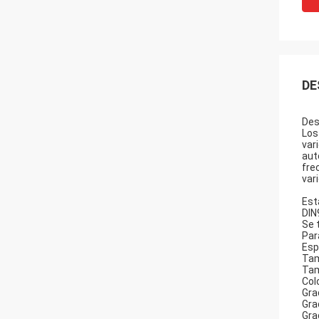
DE
Des
Los
var
aut
fre
var
Est
DIN
Se 
Par
Esp
Tam
Tam
Colo
Gra
Gra
Gra