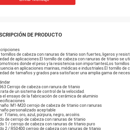
SCRIPCIÓN DE PRODUCTO
cripciones
 tornillos de cabeza con ranuras de titanio son fuertes, ligeros y resi
iedad de aplicaciones.El tornillo de cabeza con ranuras de titanio se
omotrices donde el peso y la resistencia son importantesLos tornillos
cuencia en aplicaciones marinas, médicas e industriales.El tornillo de 
iedad de tamaños y grados para satisfacer una amplia gama de neces
ándar
963 Cerrojo de cabeza con ranura de titanio
trata de un sistema de control de la velocidad.
a el ensayo de la fabricación de cerámica de aluminio
ecificaciones
año: M1-M20 cerrojo de cabeza de titanio con ranuras
año personalizado aceptable
r: Titanio, oro, azul, púrpura, negro, arcoíris.
do de cerrojo de cabeza con ranuras de titanio
do 1 / cerrojo de cabeza con ranuras de titanio puro
do 2 / R50400 cerrojo de cabeza con ranuras de titanio