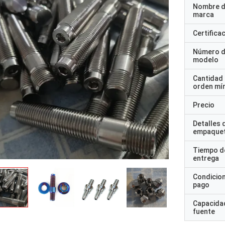
Nombre d
marca
Certifica
Número 
modelo
Cantidad
orden mí
Precio
Detalles 
empaque
Tiempo d
entrega
Condicio
pago
Capacidad
fuente