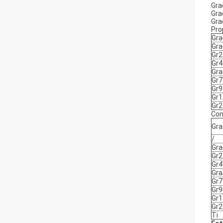
Gra
Gra
Gra
Pro
Gra
Gra
Gr2
Gr4
Gra
Gr7
Gr9
Gr1
Gr2
Com
Gra
/
Gra
Gr2
Gr4
Gra
Gr7
Gr9
Gr1
Gr2
Ti