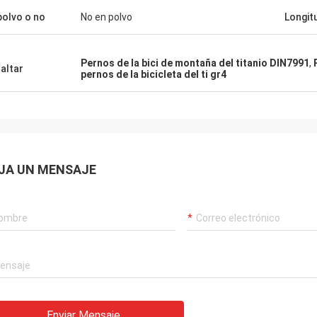
polvo o no
No en polvo
Longit
Pernos de la bici de montaña del titanio DIN7991
,
altar
pernos de la bicicleta del ti gr4
JA UN MENSAJE
Enviar Mensaje