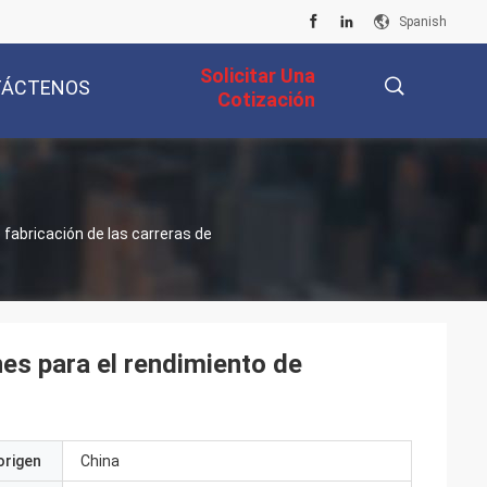
Spanish
Solicitar Una
TÁCTENOS
Cotización
描
fabricación de las carreras de
述
es para el rendimiento de
origen
China