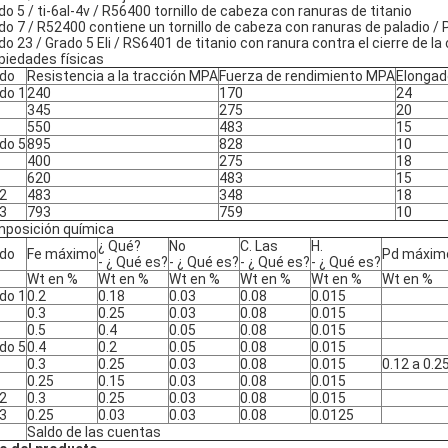
do 5 / ti-6al-4v / R56400 tornillo de cabeza con ranuras de titanio
do 7 / R52400 contiene un tornillo de cabeza con ranuras de paladio / P
do 23 / Grado 5 Eli / RS6401 de titanio con ranura contra el cierre de l
piedades físicas
do
Resistencia a la tracción MPA
Fuerza de rendimiento MPA
Elongad
do 1
240
170
24
345
275
20
550
483
15
do 5
895
828
10
400
275
18
620
483
15
2
483
348
18
3
793
759
10
posición química
¿ Qué?
No
C. Las
H.
do
Fe máximo
Pd máxim
- ¿ Qué es?
- ¿ Qué es?
- ¿ Qué es?
- ¿ Qué es?
Wt en %
Wt en %
Wt en %
Wt en %
Wt en %
Wt en %
do 1
0.2
0.18
0.03
0.08
0.015
0.3
0.25
0.03
0.08
0.015
0.5
0.4
0.05
0.08
0.015
do 5
0.4
0.2
0.05
0.08
0.015
0.3
0.25
0.03
0.08
0.015
0.12 a 0.2
0.25
0.15
0.03
0.08
0.015
2
0.3
0.25
0.03
0.08
0.015
3
0.25
0.03
0.03
0.08
0.0125
Saldo de las cuentas