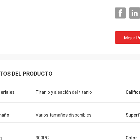
Mejor P
TOS DEL PRODUCTO
eriales
Titanio y aleación del titanio
Calific
maño
Varios tamaños disponibles
Superf
q
300PC
Color