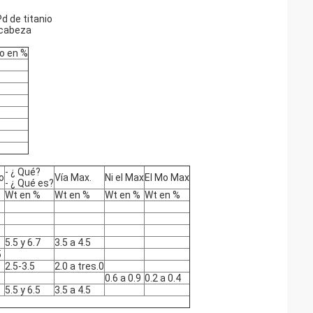
d de titanio
a cabeza
o en %
- ¿ Qué?
o
Vía Max.
Ni el Max
El Mo Max
- ¿ Qué es?
Wt en %
Wt en %
Wt en %
Wt en %
5.5 y 6.7
3.5 a 4.5
5
2.5-3.5
2.0 a tres.0
0.6 a 0.9
0.2 a 0.4
5.5 y 6.5
3.5 a 4.5