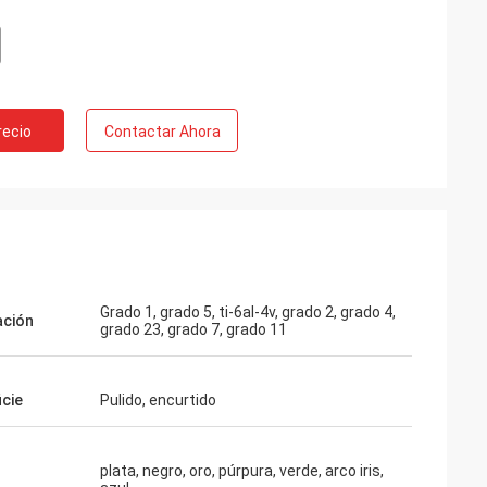
recio
Contactar Ahora
Grado 1, grado 5, ti-6al-4v, grado 2, grado 4,
ación
grado 23, grado 7, grado 11
icie
Pulido, encurtido
plata, negro, oro, púrpura, verde, arco iris,