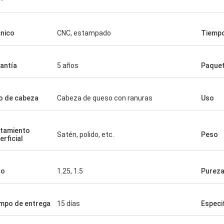
nico
CNC, estampado
Tiempo
antía
5 años
Paque
o de cabeza
Cabeza de queso con ranuras
Uso
tamiento
Satén, polido, etc.
Peso
erficial
so
1.25, 1.5
Purez
mpo de entrega
15 días
Especi