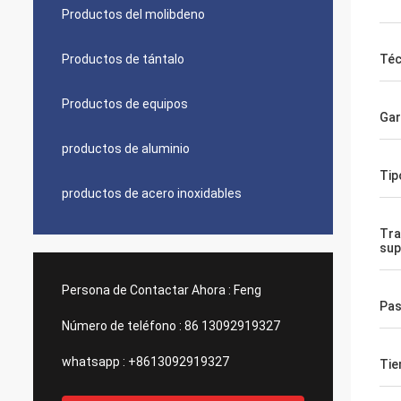
Productos del molibdeno
Productos de tántalo
Téc
Productos de equipos
Gar
productos de aluminio
Tip
productos de acero inoxidables
Tra
sup
Persona de Contactar Ahora :
Feng
Pa
Número de teléfono :
86 13092919327
whatsapp :
+8613092919327
Tie