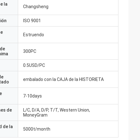
e la
Changsheng
ción
ISO 9001
de
Estruendo
 de
300PC
nima
0.5USD/PC
de
embalado con la CAJA de la HISTORIETA
tado
e
7-10days
nes de
L/C, D/A, D/P, T/T, Western Union,
MoneyGram
 de la
5000t/month