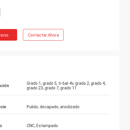
recio
Contactar Ahora
Grado 1, grado 5, ti-6al-4v, grado 2, grado 4,
ación
grado 23, grado 7, grado 11
icie
Pulido, decapado, anodizado
o
CNC, Estampado