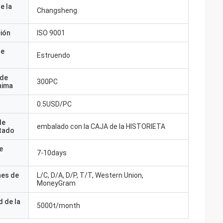
e la
Changsheng
ción
ISO 9001
de
Estruendo
 de
300PC
nima
0.5USD/PC
de
embalado con la CAJA de la HISTORIETA
tado
e
7-10days
nes de
L/C, D/A, D/P, T/T, Western Union,
MoneyGram
 de la
5000t/month