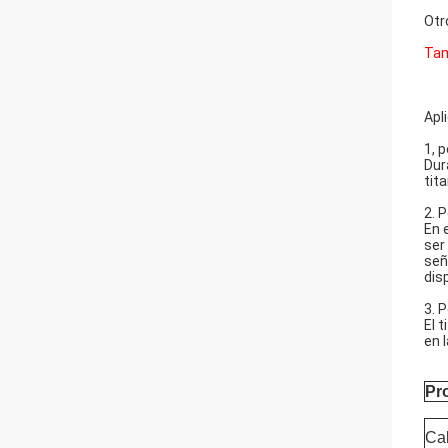
Otr
Tam
Apl
1, p
Dur
tit
2. 
En 
ser
señ
dis
3. 
El 
en 
Pr
Cal