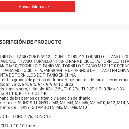
Enviar Mensaje
SCRIPCIÓN DE PRODUCTO
NILLO TITANIO GR5 DIN912, TORNILLO DIN912 TORNILLO TITANIO, T
AGONAL TITANIO, TORNILLO TITANIO PARA BICICLETA, TORNILLO TIT
ANIO M10, TORNILLO TITANIO M8, TORNILLO TITANIO M12 1LT.0 PERNO
TI PARA MOTOCICLETA, FABRICANTE DE PERNOS DE TITANIO EN CHINA
NTA DE TORNILLOS DE TITANIO EN CHINA.
erentes grados de pernos de titanio/sujetadores de tornillo en internac
o: Gr1, Gr2, Gr4, Gr5, Gr7, Gr9, Gr12, Gr23
o: titanio puro, ti-6al-4v, ti3al-2.5v, Ti-0.2Pd, Ti-0.2Pd, Ti-0.3Mo-0.8Ni
do: BT1-0, BT1-00, OT4-B
año de los pernos de titanio y aleación de titanio
metro de PERNOS TI DIN912: M2, M3, M4, M5, M6, M8, M10, M12, M14, 
metro de TI DIN912 TAP BOTS: M5, M6, M8, M10
O 1.0, TONO 1.25, TONO 1.5
GITUD: 10-100 mm