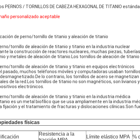
os PERNOS / TORNILLOS DE CABEZA HEXAGONAL DE TITANIO estándar:
año personalizado aceptable
icación de perno/tornillo de titanio y aleación de titanio
erno/tornillo de aleación de titanio y titanio en la industria nuclear
ante la construcción de reactores nucleares, muchas piezas, tuberías
anio y metales de aleación de titanio.Los tornillos de aleación de titanio
Perno/tornillo de aleación de titanio y titanio en equipos electrónicos
el pasado, muchos teléfonos móviles y computadoras usaban tornillos
 desmagnetizado.De lo contrario, los tornillos de acero se magnetiza
ales de la red.Los tornillos de titanio no son magnéticos, son livianos 
positivos electrónicos.
Perno/tornillo de aleación de titanio y titanio en la industria médica
titanio es un metal biofílico que se usa ampliamente en la industria méd
la fijación y el tratamiento de fracturas y dislocaciones clínicas.Son 
opiedades físicas
Resistencia a la
ificación
Límite elástico MPA
% d
tracción MPA