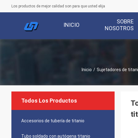
Los productos de mejor calidad son para que usted elija
SOBRE
INICIO
NOSOTROS
Inicio
/
Sujetadores de titan
Todos Los Productos
To
ti
Accesorios de tubería de titanio
Tubo soldado con autógena titanio