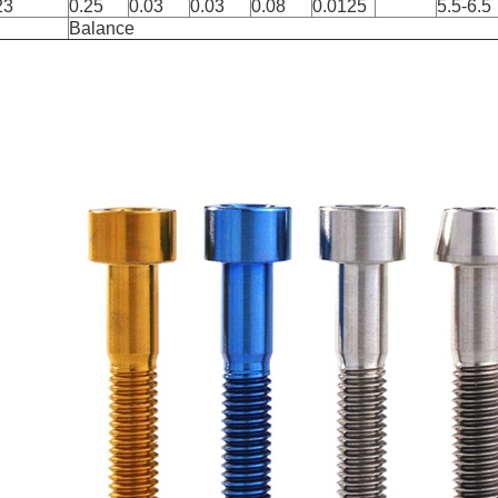
23
0.25
0.03
0.03
0.08
0.0125
5.5-6.5
Balance