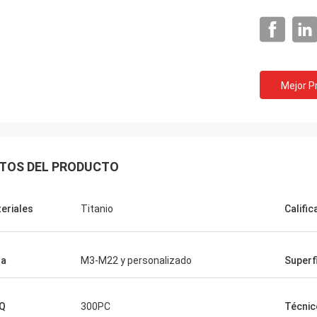
Mejor P
TOS DEL PRODUCTO
eriales
Titanio
Calific
la
M3-M22 y personalizado
Superf
Q
300PC
Técnic