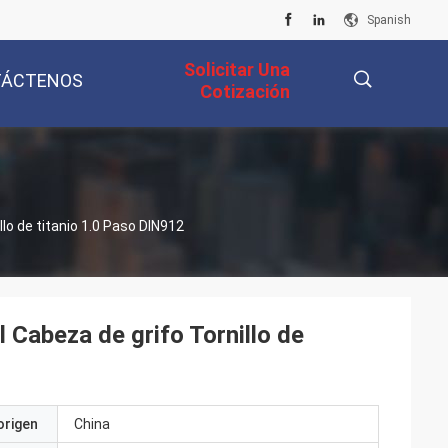
Spanish
Solicitar Una
TÁCTENOS
Cotización
描
lo de titanio 1.0 Paso DIN912
述
 Cabeza de grifo Tornillo de
origen
China