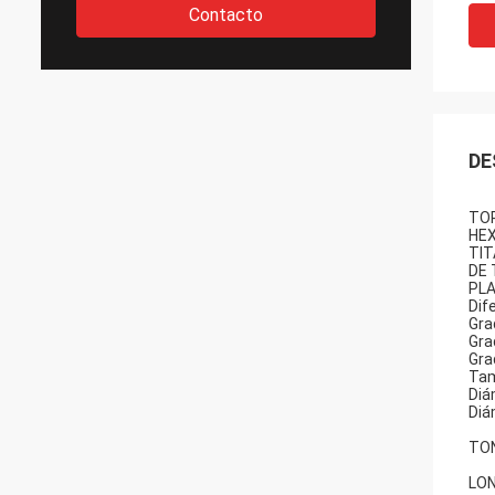
Contacto
DE
TOR
HEX
TIT
DE 
PLA
Dif
Grad
Grad
Gra
Tam
Diá
Diá
TON
LON