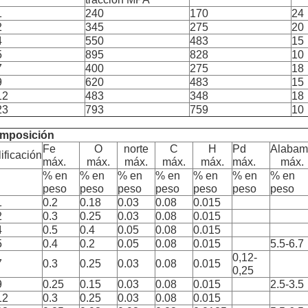
1
240
170
24
2
345
275
20
4
550
483
15
5
895
828
10
7
400
275
18
9
620
483
15
12
483
348
18
23
793
759
10
mposición
Fe
O
norte
C
H
Pd
Alabam
ificación
máx.
máx.
máx.
máx.
máx.
máx.
máx.
% en
% en
% en
% en
% en
% en
% en
peso
peso
peso
peso
peso
peso
peso
1
0.2
0.18
0.03
0.08
0.015
2
0.3
0.25
0.03
0.08
0.015
4
0.5
0.4
0.05
0.08
0.015
5
0.4
0.2
0.05
0.08
0.015
5.5-6.7
0,12-
7
0.3
0.25
0.03
0.08
0.015
0,25
9
0.25
0.15
0.03
0.08
0.015
2.5-3.5
12
0.3
0.25
0.03
0.08
0.015