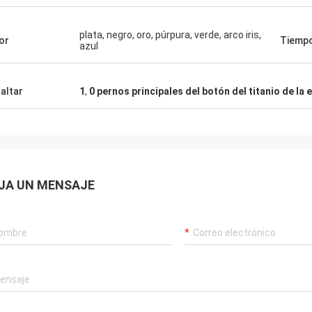
plata, negro, oro, púrpura, verde, arco iris,
or
Tiempo
azul
altar
1
,
0 pernos principales del botón del titanio de la
JA UN MENSAJE