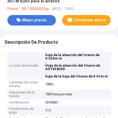
ASTM B265 para el altavoz
Precio：80-1000USD/kg
MOQ：10KG
Mejor precio
Contactar ahora
Descripción De Producto
hoja de la aleación del titanio de
0.025m m
,
Lo más destacado
Hoja de la aleación del titanio de
ASTM B265
,
hoja de la hoja del titanio de 0.01m m
Cantidad de orden
10KG
mínima
Capacidad de la
100Tons por mes
fuente
Certificación
ISO9001
Condiciones de
T/T
pago